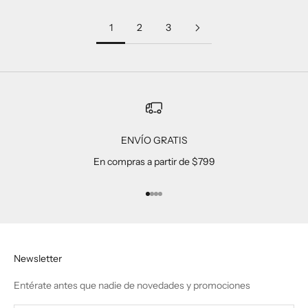
1
2
3
ENVÍO GRATIS
En compras a partir de $799
Ir al artículo 1
Ir al artículo 2
Ir al artículo 3
Ir al artículo 4
Newsletter
Entérate antes que nadie de novedades y promociones