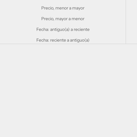
Precio, menor a mayor
Precio, mayor a menor
Fecha: antiguo(a) a reciente
Fecha: reciente a antiguo(a)
Elige opciones
Elige opciones
BEIRA RIO
BEIRA RIO
9076.102.25498
9077.202.23654