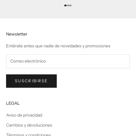
Ir al artículo 1
Ir al artículo 2
Ir al artículo 3
Ir al artículo 4
Newsletter
Entérate antes que nadie de novedades y promociones
SUSCRIBIRSE
LEGAL
Aviso de privacidad
Cambios y devoluciones
Términos y condiciones