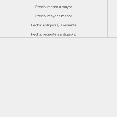
Precio, menor a mayor
Precio, mayor a menor
Fecha: antiguo(a) a reciente
Fecha: reciente a antiguo(a)
Elige opciones
Elige opciones
BEIRA RIO
BEIRA RIO
4134.496.9921
9076.100.18462