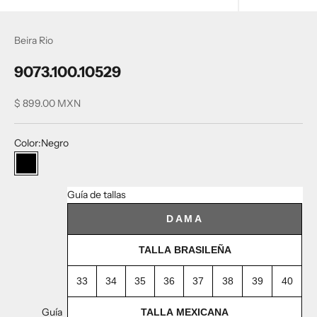
Beira Rio
9073.100.10529
Precio de oferta
$ 899.00 MXN
Color:
Negro
Negro
Guía de tallas
DAMA
TALLA BRASILEÑA
33
34
35
36
37
38
39
40
Guía
TALLA MEXICANA