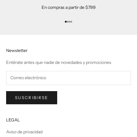
En compras a partir de $799
Ir al artículo 1
Ir al artículo 2
Ir al artículo 3
Ir al artículo 4
Newsletter
Entérate antes que nadie de novedades y promociones
SUSCRIBIRSE
LEGAL
Aviso de privacidad