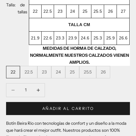
Talla:
de
22
22.5
23
24
25
25.5
26
27
tallas
TALLA CM
21.9
22.6
23.3
23.9
24.6
25.3
25.9
26.6
MEDIDAS DE HORMA DE CALZADO,
NORMALMENTE NUESTROS CALZADOS VIENEN
AMPLIOS.
22
22.5
23
24
25
25.5
26
Reducir cantidad
Reducir cantidad
AÑADIR AL CARRITO
Botín Beira Rio con tecnologías de confort y un diseño a la moda
que hará crear el mejor outfit. Nuestros productos son 100%