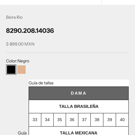
Beira Rio
8290.208.14036
Precio de oferta
$ 899.00 MXN
Color:
Negro
Negro
Nude
Guía de tallas
DAMA
TALLA BRASILEÑA
33
34
35
36
37
38
39
40
Guía
TALLA MEXICANA