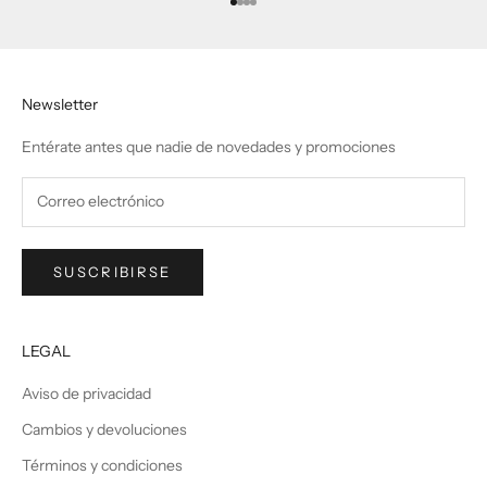
Ir al artículo 1
Ir al artículo 2
Ir al artículo 3
Ir al artículo 4
Newsletter
Entérate antes que nadie de novedades y promociones
SUSCRIBIRSE
LEGAL
Aviso de privacidad
Cambios y devoluciones
Términos y condiciones