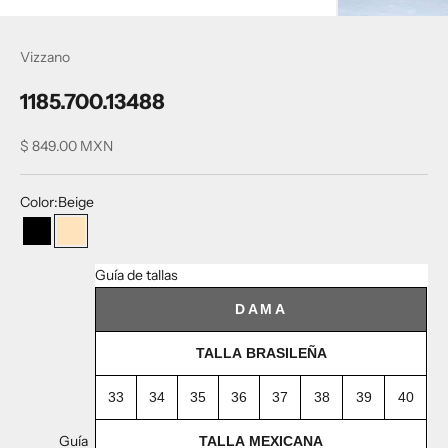
Vizzano
1185.700.13488
Precio de oferta
$ 849.00 MXN
Color:
Beige
Negro
Beige
Guía de tallas
DAMA
TALLA BRASILEÑA
33
34
35
36
37
38
39
40
Guía
TALLA MEXICANA