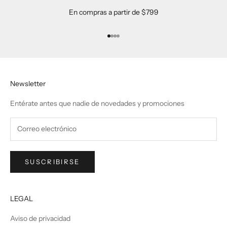
En compras a partir de $799
Ir al artículo 1
Ir al artículo 2
Ir al artículo 3
Ir al artículo 4
Newsletter
Entérate antes que nadie de novedades y promociones
SUSCRIBIRSE
LEGAL
Aviso de privacidad