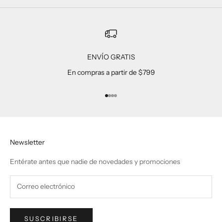
ENVÍO GRATIS
En compras a partir de $799
Ir al artículo 1
Ir al artículo 2
Ir al artículo 3
Ir al artículo 4
Newsletter
Entérate antes que nadie de novedades y promociones
SUSCRIBIRSE