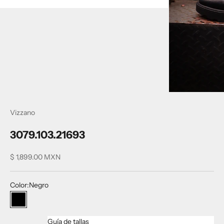
Vizzano
3079.103.21693
Precio de oferta
$ 1,899.00 MXN
Color:
Negro
Negro
Guía de tallas