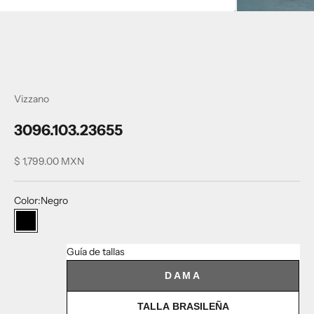
Vizzano
3096.103.23655
Precio de oferta
$ 1,799.00 MXN
Color:
Negro
Negro
Guía de tallas
DAMA
TALLA BRASILEÑA