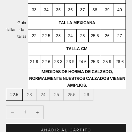
33
34
35
36
37
38
39
40
Guía
TALLA MEXICANA
Talla:
de
22
22.5
23
24
25
25.5
26
27
tallas
TALLA CM
21.9
22.6
23.3
23.9
24.6
25.3
25.9
26.6
MEDIDAS DE HORMA DE CALZADO,
NORMALMENTE NUESTROS CALZADOS VIENEN
AMPLIOS.
22.5
23
24
25
25.5
26
Reducir cantidad
Reducir cantidad
AÑADIR AL CARRITO