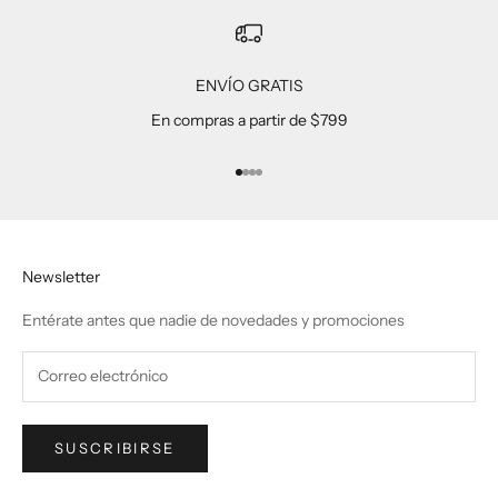
ENVÍO GRATIS
En compras a partir de $799
Ir al artículo 1
Ir al artículo 2
Ir al artículo 3
Ir al artículo 4
Newsletter
Entérate antes que nadie de novedades y promociones
SUSCRIBIRSE