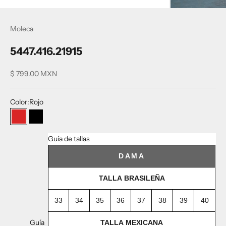
Moleca
5447.416.21915
Precio de oferta
$ 799.00 MXN
Color:
Rojo
Rojo
Negro
Guía de tallas
DAMA
TALLA BRASILEÑA
33
34
35
36
37
38
39
40
Guía
TALLA MEXICANA