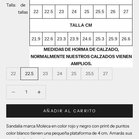
Talla:
de
22
22.5
23
24
25
25.5
26
27
tallas
TALLA CM
21.9
22.6
23.3
23.9
24.6
25.3
25.9
26.6
MEDIDAS DE HORMA DE CALZADO,
NORMALMENTE NUESTROS CALZADOS VIENEN
AMPLIOS.
22
22.5
23
24
25
25.5
27
Reducir cantidad
Reducir cantidad
AÑADIR AL CARRITO
Sandalia marca Moleca en color rojo y negro con print de puntos
color blanco tienen una pequeña plataforma de 4 cm. Amarás sus