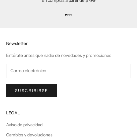
En compras a partir de $799
Ir al artículo 1
Ir al artículo 2
Ir al artículo 3
Ir al artículo 4
Newsletter
Entérate antes que nadie de novedades y promociones
SUSCRIBIRSE
LEGAL
Aviso de privacidad
Cambios y devoluciones