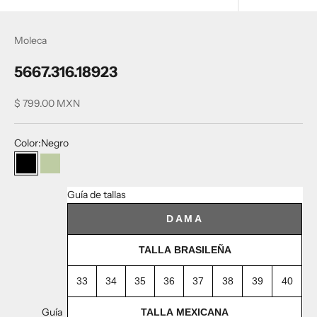
Moleca
5667.316.18923
Precio de oferta
$ 799.00 MXN
Color:
Negro
Negro
Verde Agua
Guía de tallas
DAMA
TALLA BRASILEÑA
33
34
35
36
37
38
39
40
Guía
TALLA MEXICANA