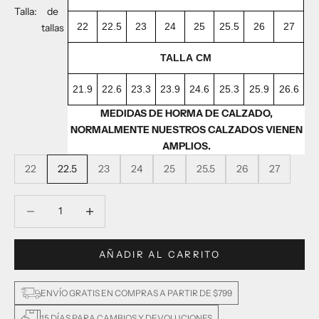
Talla:
de
22
22.5
23
24
25
25.5
26
27
tallas
TALLA CM
21.9
22.6
23.3
23.9
24.6
25.3
25.9
26.6
MEDIDAS DE HORMA DE CALZADO,
NORMALMENTE NUESTROS CALZADOS VIENEN
AMPLIOS.
22
22.5
23
24
25
25.5
26
27
Reducir cantidad
Reducir cantidad
AÑADIR AL CARRITO
ENVÍO GRATIS EN COMPRAS A PARTIR DE $799
15 DÍAS PARA CAMBIOS Y DEVOLUCIONES