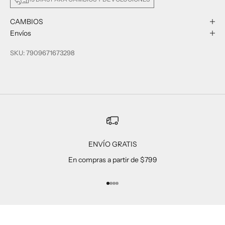
CAMBIOS
Envíos
SKU: 7909671673298
ENVÍO GRATIS
En compras a partir de $799
Ir al artículo 1
Ir al artículo 2
Ir al artículo 3
Ir al artículo 4