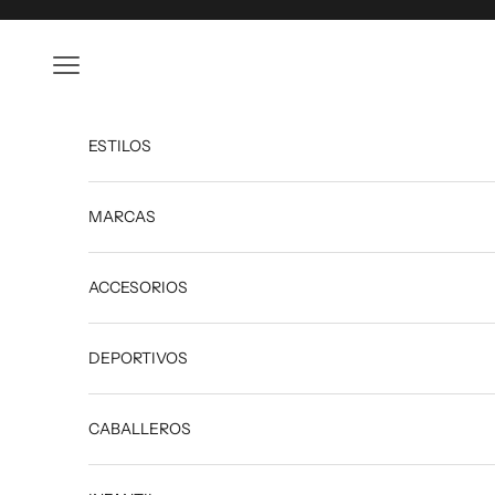
Ir al contenido
Abrir menú de navegación
ESTILOS
MARCAS
ACCESORIOS
DEPORTIVOS
CABALLEROS