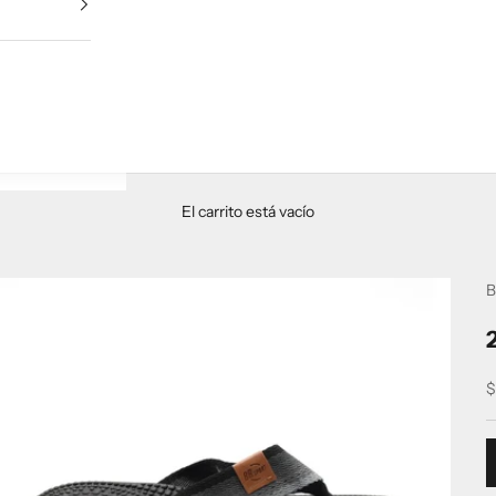
El carrito está vacío
B
P
$