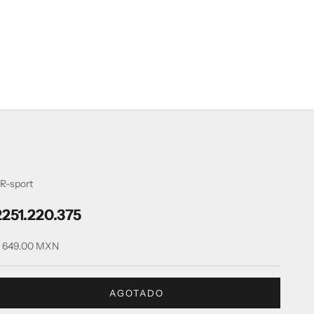
R-sport
2251.220.375
recio de oferta
 649.00 MXN
AGOTADO