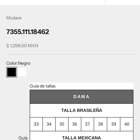
Modare
7355.111.18462
Precio de oferta
$ 1,299.00 MXN
Color:
Negro
Negro
Blanco
Guía de tallas
DAMA
TALLA BRASILEÑA
33
34
35
36
37
38
39
40
Guía
TALLA MEXICANA