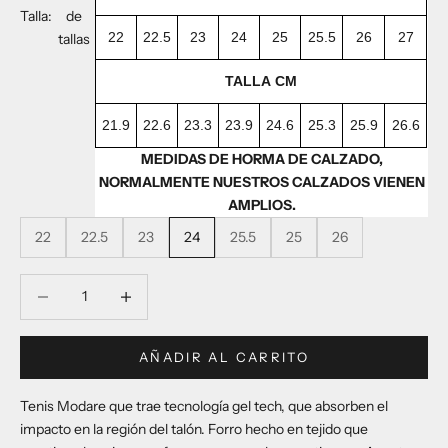
Talla:
de
22
22.5
23
24
25
25.5
26
27
tallas
TALLA CM
21.9
22.6
23.3
23.9
24.6
25.3
25.9
26.6
MEDIDAS DE HORMA DE CALZADO,
NORMALMENTE NUESTROS CALZADOS VIENEN
AMPLIOS.
22
22.5
23
24
25.5
25
26
Reducir cantidad
Reducir cantidad
AÑADIR AL CARRITO
Tenis Modare que trae tecnología gel tech, que absorben el
impacto en la región del talón. Forro hecho en tejido que