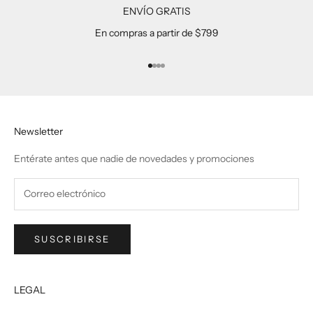
ENVÍO GRATIS
En compras a partir de $799
Ir al artículo 1
Ir al artículo 2
Ir al artículo 3
Ir al artículo 4
Newsletter
Entérate antes que nadie de novedades y promociones
SUSCRIBIRSE
LEGAL