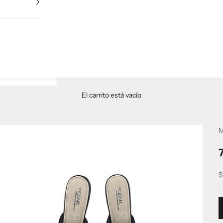
El carrito está vacío
M
P
$