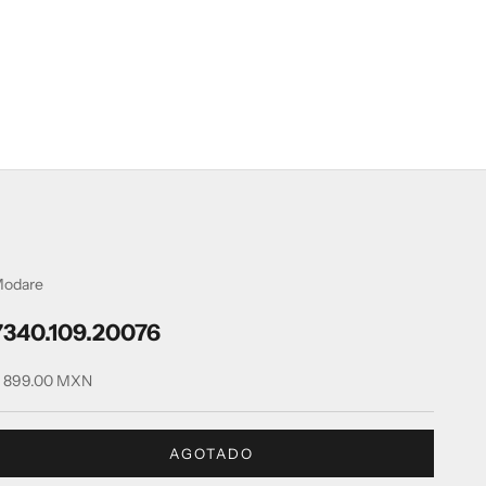
odare
7340.109.20076
recio de oferta
 899.00 MXN
AGOTADO