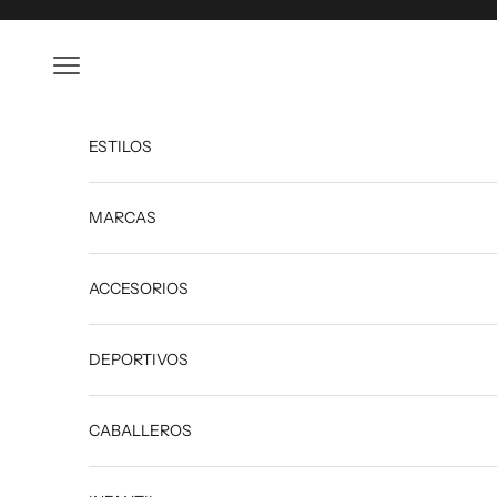
Ir al contenido
Abrir menú de navegación
ESTILOS
MARCAS
ACCESORIOS
DEPORTIVOS
CABALLEROS