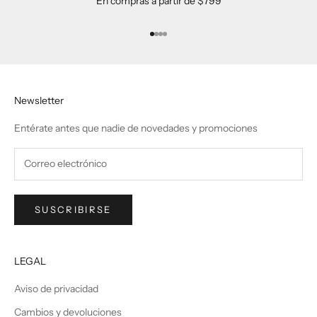
En compras a partir de $799
Ir al artículo 1
Ir al artículo 2
Ir al artículo 3
Ir al artículo 4
Newsletter
Entérate antes que nadie de novedades y promociones
SUSCRIBIRSE
LEGAL
Aviso de privacidad
Cambios y devoluciones