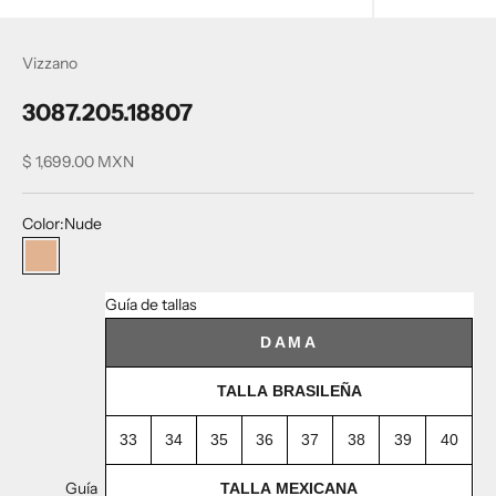
Vizzano
3087.205.18807
Precio de oferta
$ 1,699.00 MXN
Color:
Nude
Nude
Guía de tallas
DAMA
TALLA BRASILEÑA
33
34
35
36
37
38
39
40
Guía
TALLA MEXICANA