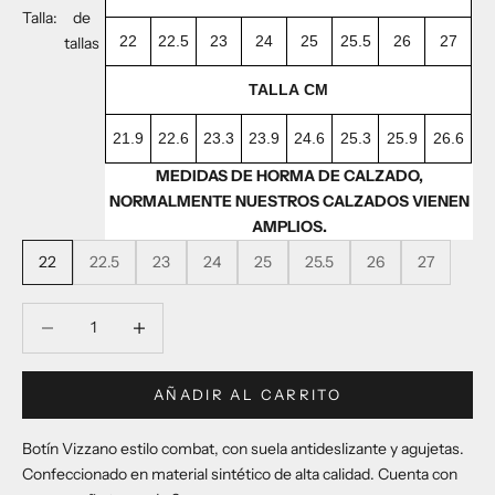
Talla:
de
22
22.5
23
24
25
25.5
26
27
tallas
TALLA CM
21.9
22.6
23.3
23.9
24.6
25.3
25.9
26.6
MEDIDAS DE HORMA DE CALZADO,
NORMALMENTE NUESTROS CALZADOS VIENEN
AMPLIOS.
22
22.5
23
24
25
25.5
26
27
Reducir cantidad
Reducir cantidad
AÑADIR AL CARRITO
Botín Vizzano estilo combat, con suela antideslizante y agujetas.
Confeccionado en material sintético de alta calidad. Cuenta con