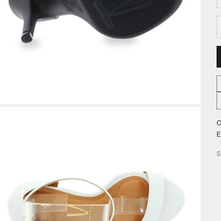
R
E
S