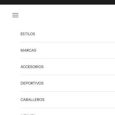
Ir al contenido
Abrir menú de navegación
ESTILOS
MARCAS
ACCESORIOS
DEPORTIVOS
CABALLEROS