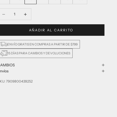
educir cantidad
Reducir cantidad
AÑADIR AL CARRITO
ENVÍO GRATIS EN COMPRAS A PARTIR DE $799
15 DÍAS PARA CAMBIOS Y DEVOLUCIONES
CAMBIOS
nvíos
KU: 7909800439252