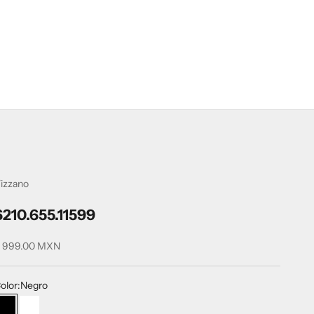
izzano
6210.655.11599
recio de oferta
 999.00 MXN
olor:
Negro
Negro
Blanco