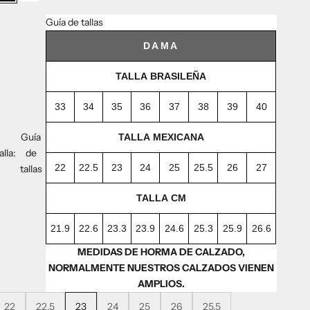
Guía de tallas
DAMA
TALLA BRASILEÑA
33
34
35
36
37
38
39
40
Guía
TALLA MEXICANA
alla:
de
22
22.5
23
24
25
25.5
26
27
tallas
TALLA CM
21.9
22.6
23.3
23.9
24.6
25.3
25.9
26.6
MEDIDAS DE HORMA DE CALZADO,
NORMALMENTE NUESTROS CALZADOS VIENEN
AMPLIOS.
22
22.5
23
24
25
26
25.5