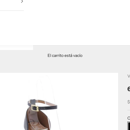
El carrito está vacío
V
P
$
C